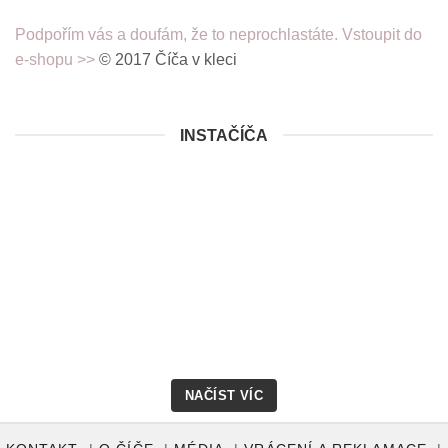
Podpořím vás a doufám, že to neprochlastáte. Vstoupit do
e-shopu >>
© 2017 Číča v kleci
INSTAČÍČA
NAČÍST VÍC