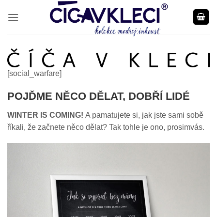
Přeskočit
na
obsah
[social_warfare]
POJĎME NĚCO DĚLAT, DOBŘÍ LIDÉ
WINTER IS COMING!
A pamatujete si, jak jste sami sobě
říkali, že začnete něco dělat? Tak tohle je ono,
prosimvás.