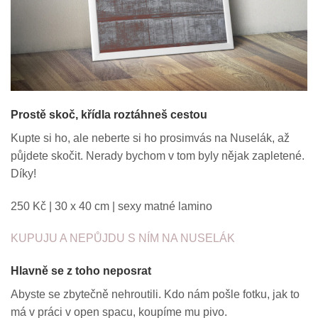
Prostě skoč, křídla roztáhneš cestou
Kupte si ho, ale neberte si ho prosimvás na Nuselák, až
půjdete skočit. Nerady bychom v tom byly nějak zapletené.
Díky!
250 Kč | 30 x 40 cm | sexy matné lamino
KUPUJU A NEPŮJDU S NÍM NA NUSELÁK
Hlavně se z toho neposrat
Abyste se zbytečně nehroutili. Kdo nám pošle fotku, jak to
má v práci v open spacu, koupíme mu pivo.