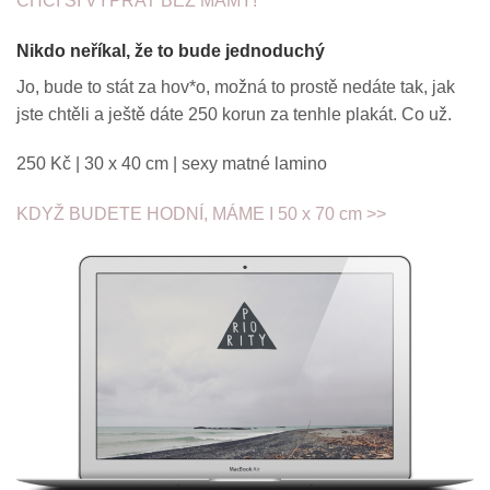
CHCI SI VYPRAT BEZ MÁMY!
Nikdo neříkal, že to bude jednoduchý
Jo, bude to stát za hov*o, možná to prostě nedáte tak, jak
jste chtěli a ještě dáte 250 korun za tenhle plakát. Co už.
250 Kč | 30 x 40 cm | sexy matné lamino
KDYŽ BUDETE HODNÍ, MÁME I 50 x 70 cm >>