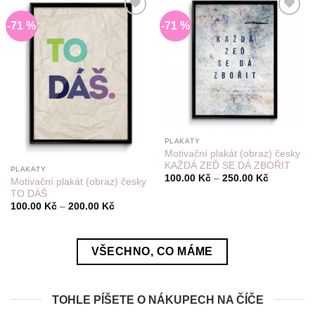
-71 %
-71 %
Do
Do
seznamu
seznamu
přání
přání
PLAKÁTY
Motivační plakát (obraz) česky
KAŽDÁ ZEĎ SE DÁ ZBOŘIT
PLAKÁTY
Rozpětí
100.00
Kč
–
250.00
Kč
Motivační plakát (obraz) česky
cen:
TO DÁŠ
100.00 Kč
až
Rozpětí
100.00
Kč
–
200.00
Kč
250.00 Kč
cen:
100.00 Kč
až
200.00 Kč
VŠECHNO, CO MÁME
TOHLE PÍŠETE O NÁKUPECH NA ČÍČE