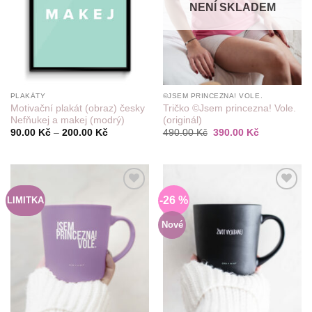
NENÍ SKLADEM
PLAKÁTY
©JSEM PRINCEZNA! VOLE.
Motivační plakát (obraz) česky
Tričko ©Jsem princezna! Vole.
Nefňukej a makej (modrý)
(originál)
Rozpětí
Původní
Aktuální
90.00
Kč
–
200.00
Kč
490.00
Kč
390.00
Kč
cen:
cena
cena
90.00 Kč
byla:
je:
až
490.00 Kč.
390.00 Kč.
200.00 Kč
-26 %
LIMITKA
Do
Do
seznamu
seznamu
přání
přání
Nové