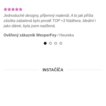
Jednoduché designy, příjemný materiál. A to jak přišla
Ho
zásilka zabalená bylo prostě TOP <3 Nádhera. Ideální i
sv
jako dárek, byla jsem nadšená.
Dr
Ověřený zákazník WesperFey
/
Heureka
O
INSTAČÍČA