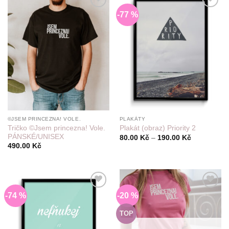
-77 %
Do
Do
seznamu
seznamu
přání
přání
©JSEM PRINCEZNA! VOLE.
PLAKÁTY
Tričko ©Jsem princezna! Vole.
Plakát (obraz) Priority 2
PÁNSKÉ/UNISEX
Rozpětí
80.00
Kč
–
190.00
Kč
cen:
490.00
Kč
80.00 Kč
až
190.00 Kč
-74 %
-20 %
Do
Do
seznamu
seznamu
přání
přání
TOP