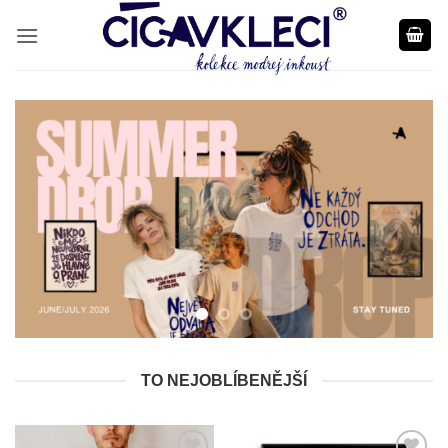
Přeskočit
na
obsah
TO NEJOBLÍBENĚJŠÍ