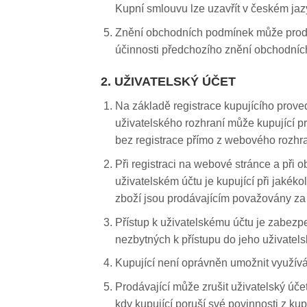
Kupní smlouvu lze uzavřít v českém jaz
Znění obchodních podmínek může prodáv
účinnosti předchozího znění obchodní
2. UŽIVATELSKÝ ÚČET
Na základě registrace kupujícího prove
uživatelského rozhraní může kupující pr
bez registrace přímo z webového rozhr
Při registraci na webové stránce a při
uživatelském účtu je kupující při jakék
zboží jsou prodávajícím považovány za
Přístup k uživatelskému účtu je zabezp
nezbytných k přístupu do jeho uživatels
Kupující není oprávněn umožnit využívá
Prodávající může zrušit uživatelský účet
kdy kupující poruší své povinnosti z k