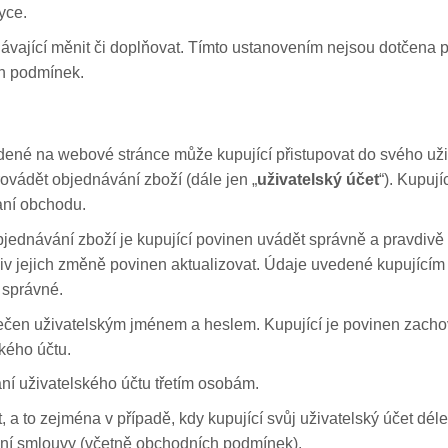
yce.
ající měnit či doplňovat. Tímto ustanovením nejsou dotčena p
ch podmínek.
dené na webové stránce může kupující přistupovat do svého uži
ovádět objednávání zboží (dále jen „
uživatelský účet
“). Kupuj
aní obchodu.
 objednávání zboží je kupující povinen uvádět správně a pravdi
oliv jejich změně povinen aktualizovat. Údaje uvedené kupujícím
 správné.
ečen uživatelským jménem a heslem. Kupující je povinen zacho
kého účtu.
ní uživatelského účtu třetím osobám.
, a to zejména v případě, kdy kupující svůj uživatelský účet dél
upní smlouvy (včetně obchodních podmínek).