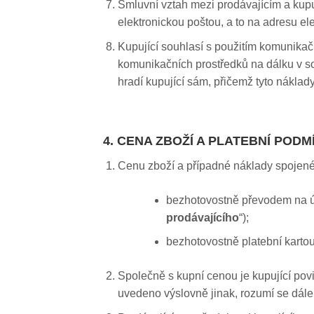
Smluvní vztah mezi prodávajícím a kupuj
elektronickou poštou, a to na adresu ele
Kupující souhlasí s použitím komunikačn
komunikačních prostředků na dálku v sou
hradí kupující sám, přičemž tyto náklady
4. CENA ZBOŽÍ A PLATEBNÍ PODM
Cenu zboží a případné náklady spojené
bezhotovostně převodem na úč
prodávajícího
“);
bezhotovostně platební karto
Společně s kupní cenou je kupující pov
uvedeno výslovně jinak, rozumí se dále