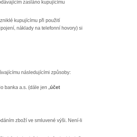
rodávajícím zasláno kupujícímu
niklé kupujícímu při použití
ojení, náklady na telefonní hovory) si
ávajícímu následujícími způsoby:
 banka a.s. (dále jen „
účet
odáním zboží ve smluvené výši. Není-li