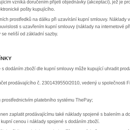
ícím vzniká doručením přijetí objednávky (akceptací), jež je p
ktronické pošty kupujícího.
ích prostředků na dálku při uzavírání kupní smlouvy. Náklady vz
vislosti s uzavřením kupní smlouvy (náklady na internetové přip
 se neliší od základní sazby.
ÍNKY
 s dodáním zboží dle kupní smlouvy může kupující uhradit prod
et prodávajícího č. 2301439550/2010, vedený u společnosti Fio
u prostřednictvím platebního systému ThePay;
inen zaplatit prodávajícímu také náklady spojené s balením a d
 kupní cenou i náklady spojené s dodáním zboží.