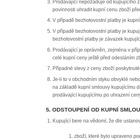
Prodávající nepožaduje od kupujícího z
povinnosti uhradit kupní cenu zboží př
V případě bezhotovostní platby je kupn
V případě bezhotovostní platby je kupu
bezhotovostní platby je závazek kupují
Prodávající je oprávněn, zejména v pří
celé kupní ceny ještě před odesláním z
Případné slevy z ceny zboží poskytnut
Je-li to v obchodním styku obvyklé neb
na základě kupní smlouvy kupujícímu da
prodávající kupujícímu po uhrazení ceny
5. ODSTOUPENÍ OD KUPNÍ SMLO
Kupující bere na vědomí, že dle ustan
zboží, které bylo upraveno p