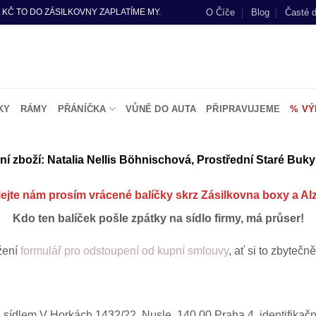
O Číče
Blog
Časté 
 KČ TO DO ZÁSILKOVNY ZAPLATÍME MY.
KY
RÁMY
PŘÁNÍČKA
VŮNĚ DO AUTA
PŘIPRAVUJEME
% VÝ
ní zboží:
Natalia Nellis Böhnischová, Prostřední Staré Buky
lejte nám prosím vrácené balíčky skrz Zásilkovna boxy a Al
Kdo ten balíček pošle zpátky na sídlo firmy, má průser!
žení
formulář pro odstoupení od kupní smlouvy
, ať si to zbyteč
 sídlem V Horkách 1432/22, Nusle, 140 00 Praha 4, identifikač