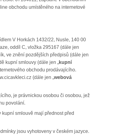
-line obchodu umístěného na internetové
e sídlem V Horkách 1432/22, Nusle, 140 00
ze, oddíl C, vložka 295167 (dále jen
k, ve znění pozdějších předpisů (dále jen
dě kupní smlouvy (dále jen „
kupní
internetového obchodu prodávajícího.
cicavkleci.cz (dále jen „
webová
cího, je právnickou osobou či osobou, jež
nu povolání.
 kupní smlouvě mají přednost před
dmínky jsou vyhotoveny v českém jazyce.