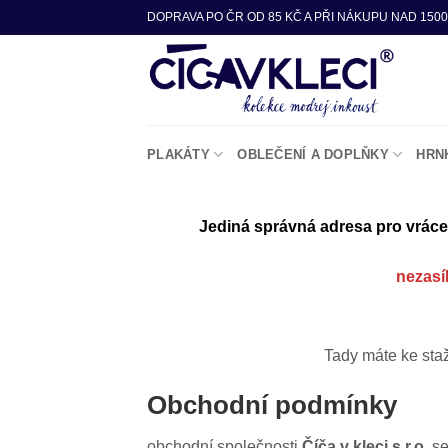
Přeskočit
DOPRAVA PO ČR OD 85 KČ A PŘI NÁKUPU NAD 1500
na
obsah
PLAKÁTY
OBLEČENÍ A DOPLŇKY
HRN
Jediná správná adresa pro vráce
nezasí
Tady máte ke sta
Obchodní podmínky
obchodní společnosti
Číča v kleci s.r.o.
se