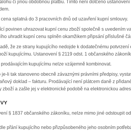
álohu či jinou obdobnou platbu. Tímto není dotčeno ustanovení
edem.
í cena splatná do 3 pracovních dnů od uzavření kupní smlouvy.
jící povinen uhrazovat kupní cenu zboží společně s uvedením va
cího uhradit kupní cenu splněn okamžikem připsání příslušné čás
padě, že ze strany kupujícího nedojde k dodatečnému potvrzení 
boží kupujícímu. Ustanovení § 2119 odst. 1 občanského zákoník
é prodávajícím kupujícímu nelze vzájemně kombinovat.
o je-li tak stanoveno obecně závaznými právními předpisy, vyst
ňový doklad – fakturu. Prodávající není plátcem daně z přidané
 zboží a zašle jej v elektronické podobě na elektronickou adres
UVY
ovení § 1837 občanského zákoníku, nelze mimo jiné odstoupit o
odle přání kupujícího nebo přizpůsobeného jeho osobním potřeb