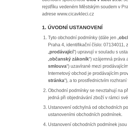
rejstříku vedeném Městským soudem v Praz
adrese www.cicavkleci.cz
1. ÚVODNÍ USTANOVENÍ
Tyto obchodní podmínky (dále jen „
obc
Praha 4, identifikační číslo: 07134011
„
prodávající
“) upravují v souladu s us
„
občanský zákoník
“) vzájemná práva a
smlouva
“) uzavírané mezi prodávajícím
Internetový obchod je prodávajícím pro
stránka
“), a to prostřednictvím rozhran
Obchodní podmínky se nevztahují na pří
jedná při objednávání zboží v rámci sv
Ustanovení odchylná od obchodních pod
ustanoveními obchodních podmínek.
Ustanovení obchodních podmínek jsou 