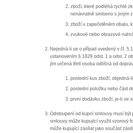
zboží, které podléhá rychlé z
nenávratně smíseno s jiným 
zboží v zapečetěném obalu, kt
zvukové nebo obrazové nahráv
Nejedná-li se o případ uvedený v čl. 5.
ustanovením § 1829 odst. 1 a odst. 2 ob
jím určená třetí osoba odlišná od dopr
poslední kus zboží, objedná-l
poslední položku nebo část do
první dodávku zboží, je-li v
Odstoupení od kupní smlouvy musí být 
smlouvy může kupující využit vzorový f
může kupující zasílat jako součást zás