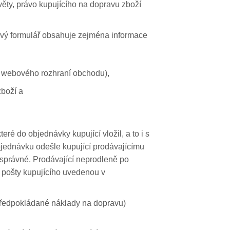
ěty, právo kupujícího na dopravu zboží
ový formulář obsahuje zejména informace
u webového rozhraní obchodu),
boží a
é do objednávky kupující vložil, a to i s
bjednávku odešle kupující prodávajícímu
 správné. Prodávající neprodleně po
é pošty kupujícího uvedenou v
 předpokládané náklady na dopravu)