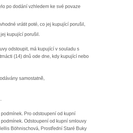
 bylo po dodání vzhledem ke své povaze
dné vrátit poté, co jej kupující porušil,
 kupující porušil.
uvy odstoupit, má kupující v souladu s
rnácti (14) dnů ode dne, kdy kupující nebo
 dodávány samostatně,
.
h podmínek. Pro odstoupení od kupní
ch podmínek. Odstoupení od kupní smlouvy
Nellis Böhnischová, Prostřední Staré Buky