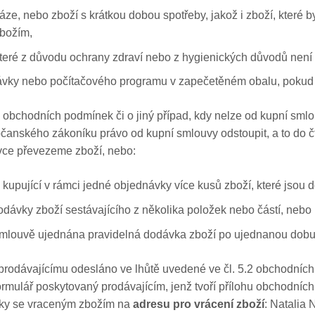
káze, nebo zboží s krátkou dobou spotřeby, jakož i zboží, které
zbožím,
eré z důvodu ochrany zdraví nebo z hygienických důvodů není vho
ky nebo počítačového programu v zapečetěném obalu, pokud jej
1 obchodních podmínek či o jiný případ, kdy nelze od kupní smlo
čanského zákoníku právo od kupní smlouvy odstoupit, a to do čt
avce převezeme zboží, nebo:
i kupující v rámci jedné objednávky více kusů zboží, které jsou
dávky zboží sestávajícího z několika položek nebo částí, nebo
e smlouvě ujednána pravidelná dodávka zboží po ujednanou dobu
prodávajícímu odesláno ve lhůtě uvedené ve čl. 5.2 obchodníc
ormulář poskytovaný prodávajícím, jenž tvoří přílohu obchodní
ilky se vraceným zbožím na
adresu pro vrácení zboží
: Natalia 