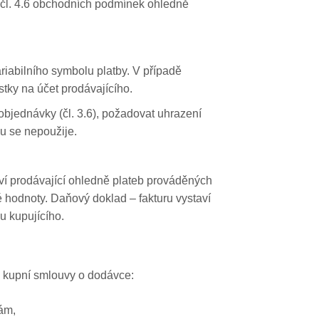
 čl. 4.6 obchodních podmínek ohledně
riabilního symbolu platby. V případě
tky na účet prodávajícího.
objednávky (čl. 3.6), požadovat uhrazení
u se nepoužije.
aví prodávající ohledně plateb prováděných
 hodnoty. Daňový doklad – fakturu vystaví
u kupujícího.
d kupní smlouvy o dodávce:
ám,