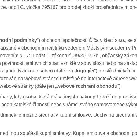
e, oddíl C, vložka 295167 pro prodej zboží prostřednictvím on
hodní podmínky
“) obchodní společnosti Číča v kleci s.r.o., s
, zapsané v obchodním rejstříku vedeném Městským soudem v Pra
tanovením § 1751 odst. 1 zákona č. 89/2012 Sb., občanský zákoní
 povinnosti smluvních stran vzniklé v souvislosti nebo na zákla
 a jinou fyzickou osobou (dále jen „
kupující
“) prostřednictvím 
vozován na webové stránce umístěné na internetové adrese www.
í webové stránky (dále jen „
webové rozhraní obchodu
“).
pady, kdy osoba, která má v úmyslu nakoupit zboží od prodávají
é podnikatelské činnosti nebo v rámci svého samostatného výko
mínek je možné sjednat v kupní smlouvě. Odchylná ujednání v
nedílnou součástí kupní smlouvy. Kupní smlouva a obchodní po