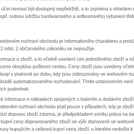
ý účet nemusí být dostupný nepřetržitě, a to zejména s ohlede
popř. nutnou údržbu hardwarového a softwarového vybavení třet
ebovém rozhraní obchodu je informativního charakteru a prodá
32 odst. 2 občanského zákoníku se nepoužije.
mace o zboží, a to včetně uvedení cen jednotlivého zboží a nákl
áceno obvyklou poštovní cestou. Ceny zboží jsou uvedeny včet
távají v platnosti po dobu, kdy jsou zobrazovány ve webovém r
ákladě automatizovaného rozhodování. Tímto ustanovením není
ných podmínek.
é informace o nákladech spojených s balením a dodáním zboží.
bovém rozhraní obchodu platí pouze v případech, kdy je zbož
nabízí dopravu zboží zdarma, je předpokladem vzniku práva na b
é kupní ceny dopravovaného zboží ve výši stanovené ve webové
uvy kupujícím a celková kupní cena zboží, u kterého nedošlo k