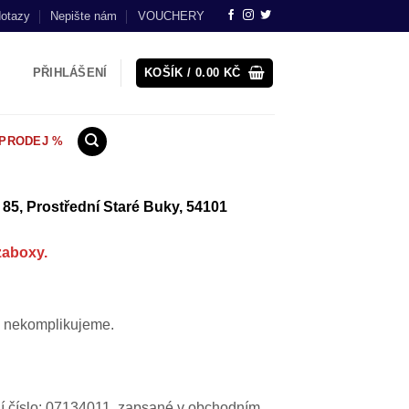
dotazy
Nepište nám
VOUCHERY
PŘIHLÁŠENÍ
KOŠÍK /
0.00
KČ
PRODEJ %
 85, Prostřední Staré Buky, 54101
zaboxy.
ně nekomplikujeme.
ní číslo: 07134011, zapsané v obchodním