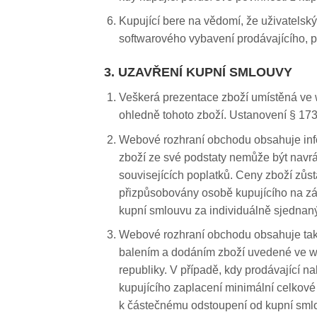
Kupující bere na vědomí, že uživatelsk
softwarového vybavení prodávajícího, 
3. UZAVŘENÍ KUPNÍ SMLOUVY
Veškerá prezentace zboží umístěná ve w
ohledně tohoto zboží. Ustanovení § 17
Webové rozhraní obchodu obsahuje infor
zboží ze své podstaty nemůže být navr
souvisejících poplatků. Ceny zboží zůs
přizpůsobovány osobě kupujícího na z
kupní smlouvu za individuálně sjedna
Webové rozhraní obchodu obsahuje tak
balením a dodáním zboží uvedené ve we
republiky. V případě, kdy prodávající 
kupujícího zaplacení minimální celkov
k částečnému odstoupení od kupní smlo