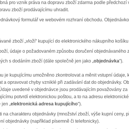
ebná pro vznik práva na dopravu zboží zdarma podle předchozí v
pravu zboží prodávajícímu uhradit.
bjednávkový formulář ve webovém rozhraní obchodu. Objednávk
ané zboží „vloží“ kupující do elektronického nákupního košík
boží, údaje o požadovaném způsobu doručení objednávaného z
ých s dodáním zboží (dále společně jen jako „
objednávka
“).
je kupujícímu umožněno zkontrolovat a měnit vstupní údaje, kter
t a opravovat chyby vzniklé při zadávání dat do objednávky. O
it“. Údaje uvedené v objednávce jsou prodávajícím považovány za
ícímu potvrdí elektronickou poštou, a to na adresu elektronick
 jen „
elektronická adresa kupujícího
“).
sti na charakteru objednávky (množství zboží, výše kupní ceny,
ní objednávky (například písemně či telefonicky).