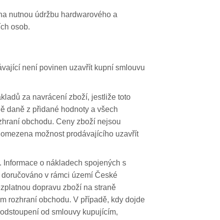
m na nutnou údržbu hardwarového a
ích osob.
vající není povinen uzavřít kupní smlouvu
adů za navrácení zboží, jestliže toto
ně daně z přidané hodnoty a všech
ozhraní obchodu. Ceny zboží nejsou
 omezena možnost prodávajícího uzavřít
 Informace o nákladech spojených s
í doručováno v rámci území České
ezplatnou dopravu zboží na straně
m rozhraní obchodu. V případě, kdy dojde
 odstoupení od smlouvy kupujícím,