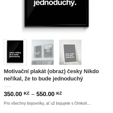
Motivační plakát (obraz) česky Nikdo
neříkal, že to bude jednoduchý
Rozpětí
350.00
–
550.00
Kč
Kč
cen:
Pro všechny bojovníky, ať už bojujete s čímkoli…
350.00 Kč
až