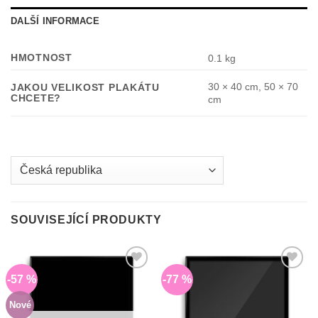
DALŠÍ INFORMACE
HMOTNOST
0.1 kg
30 × 40 cm, 50 × 70
JAKOU VELIKOST PLAKÁTU
CHCETE?
cm
Country
/
region:
SOUVISEJÍCÍ PRODUKTY
-57 %
-77 %
Do
Do
seznamu
seznamu
přání
přání
Nové