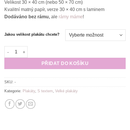
Velikost 30 × 40 cm (nebo 50 × 70 cm)
550.00 Kč
Kvalitní matný papír, verze 30 × 40 cm s laminem
Dodáváno bez rámu,
ale
rámy máme
!
Jakou velikost plakátu chcete?
Motivační plakát (obraz) česky Nikdo neříkal, že to bude jedn
PŘIDAT DO KOŠÍKU
SKU:
-
Kategorie:
Plakáty
,
S textem
,
Velké plakáty