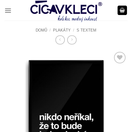
Přeskočit
na
obsah
DOMŮ
/
PLAKÁTY
/
S TEXTEM
Do
seznamu
přání