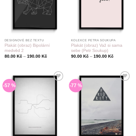
DESIGNOVÉ BEZ TEXTU
KOLEKCE PETRA SOUKUPA
Plakát (obraz) Bipolární
Plakát (obraz) Važ si sama
medvěd 2
sebe (Petr Soukup)
Rozpětí
Rozpětí
80.00
Kč
–
190.00
Kč
90.00
Kč
–
190.00
Kč
cen:
cen:
80.00 Kč
90.00 Kč
až
až
190.00 Kč
190.00 Kč
-57 %
-77 %
Do
Do
seznamu
seznamu
přání
přání