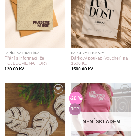
PAPÍROVÁ PŘÁNÍČKA
DÁRKOVÝ POUKAZY
Přání s informací, že
Dárkový poukaz (voucher) na
POJEDEME NA HORY
1500 Kč
120.00
Kč
1500.00
Kč
-20 %
Do
Do
seznamu
seznamu
přání
přání
TOP
NENÍ SKLADEM