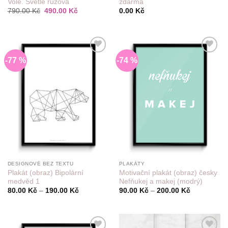
Vole. Světle růžová
zdarma
Původní
Aktuální
790.00
Kč
490.00
Kč
0.00
Kč
cena
cena
byla:
je:
790.00 Kč.
490.00 Kč.
-77 %
-74 %
Do
Do
seznamu
seznamu
přání
přání
DESIGNOVÉ BEZ TEXTU
PLAKÁTY
Plakát (obraz) Bipolární
Motivační plakát (obraz) česky
medvěd 1
Nefňukej a makej (modrý)
Rozpětí
Rozpětí
80.00
Kč
–
190.00
Kč
90.00
Kč
–
200.00
Kč
cen:
cen:
80.00 Kč
90.00 Kč
až
až
190.00 Kč
200.00 Kč