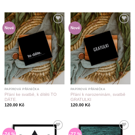
cena
cena
cena
cena
byla:
je:
byla:
je:
350.00 Kč.
80.00 Kč.
350.00 Kč.
100.00 Kč.
Nové
Nové
Do
Do
seznamu
seznamu
přání
přání
PAPÍROVÁ PŘÁNÍČKA
PAPÍROVÁ PŘÁNÍČKA
Přání ke svatbě, k dítěti TO
Přání k narozeninám, svatbě
DÁTE.
GRATULKI
120.00
Kč
120.00
Kč
-74 %
-77 %
Do
Do