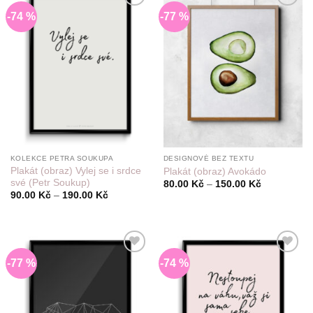
-74 %
-77 %
Do
Do
seznamu
seznamu
přání
přání
KOLEKCE PETRA SOUKUPA
DESIGNOVÉ BEZ TEXTU
Plakát (obraz) Vylej se i srdce
Plakát (obraz) Avokádo
své (Petr Soukup)
Rozpětí
80.00
Kč
–
150.00
Kč
cen:
Rozpětí
90.00
Kč
–
190.00
Kč
80.00 Kč
cen:
až
90.00 Kč
150.00 Kč
až
190.00 Kč
-77 %
-74 %
Do
Do
seznamu
seznamu
přání
přání