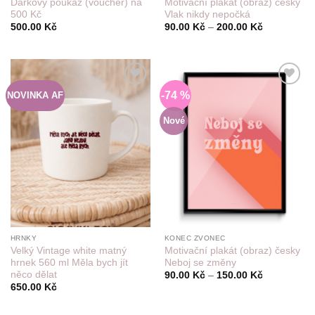
Dárkový poukaz (voucher) na
Motivační plakát (obraz) česky
500 Kč
Vlak nikdy nepočká
Rozpětí
500.00
Kč
90.00
Kč
–
200.00
Kč
cen:
90.00 Kč
až
200.00 Kč
-74 %
NOVINKA AF
Do
Do
seznamu
seznamu
přání
přání
Nové
HRNKY
KONEC ZVONEC
Velký Vintage white matný
Motivační plakát (obraz) česky
hrnek 560 ml Měla bych jít
Neboj se změny
něco dělat
Rozpětí
90.00
Kč
–
150.00
Kč
cen:
650.00
Kč
90.00 Kč
až
150.00 Kč