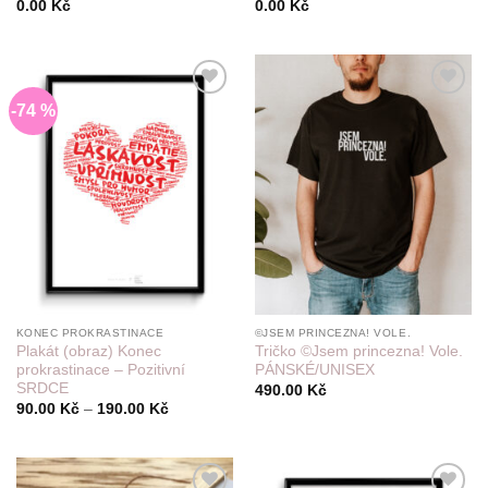
0.00
Kč
0.00
Kč
-74 %
Do
Do
seznamu
seznamu
přání
přání
KONEC PROKRASTINACE
©JSEM PRINCEZNA! VOLE.
Plakát (obraz) Konec
Tričko ©Jsem princezna! Vole.
prokrastinace – Pozitivní
PÁNSKÉ/UNISEX
SRDCE
490.00
Kč
Rozpětí
90.00
Kč
–
190.00
Kč
cen:
90.00 Kč
až
190.00 Kč