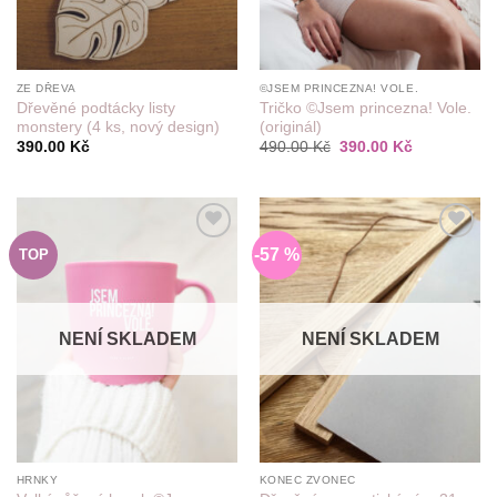
ZE DŘEVA
©JSEM PRINCEZNA! VOLE.
Dřevěné podtácky listy
Tričko ©Jsem princezna! Vole.
monstery (4 ks, nový design)
(originál)
Původní
Aktuální
390.00
Kč
490.00
Kč
390.00
Kč
cena
cena
byla:
je:
490.00 Kč.
390.00 Kč.
-57 %
TOP
Do
Do
seznamu
seznamu
přání
přání
NENÍ SKLADEM
NENÍ SKLADEM
HRNKY
KONEC ZVONEC