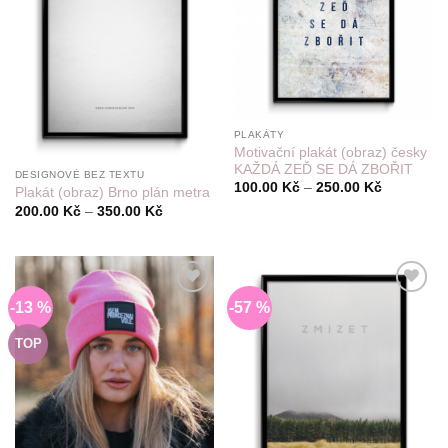
PLAKÁTY
Motivační plakát (obraz) česky
KAŽDÁ ZEĎ SE DÁ ZBOŘIT
DESIGNOVÉ BEZ TEXTU
Rozpětí
100.00
Kč
–
250.00
Kč
Plakát (obraz) Brno plán metra
cen:
Rozpětí
200.00
Kč
–
350.00
Kč
100.00 Kč
cen:
až
200.00 Kč
250.00 Kč
až
350.00 Kč
-13 %
-57 %
Do
Do
seznamu
seznamu
přání
přání
TOP