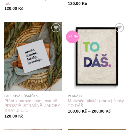
tak
120.00
Kč
120.00
Kč
-71 %
Do
Do
seznamu
seznamu
přání
přání
PAPÍROVÁ PŘÁNÍČKA
PLAKÁTY
Přání k narozeninám, svatbě
Motivační plakát (obraz) česky
PROSTĚ. STRAŠNĚ. JAKOBY.
TO DÁŠ
GRATULUJU.
Rozpětí
100.00
Kč
–
200.00
Kč
cen:
120.00
Kč
100.00 Kč
až
200.00 Kč