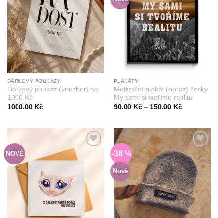
DÁRKOVÝ POUKAZY
PLAKÁTY
Dárkový poukaz (voucher) na
Motivační plakát (obraz) česky
1000 Kč
My sami si tvoříme realitu
Rozpětí
1000.00
Kč
90.00
Kč
–
150.00
Kč
cen:
90.00 Kč
až
150.00 Kč
-38 %
NOVÉ
Do
Do
seznamu
seznamu
přání
přání
Nové