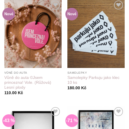
Nové
Nové
Do
Do
seznamu
seznamu
přání
přání
VŮNĚ DO AUTA
SAMOLEPKY
Vůně do auta ©Jsem
Samolepky Parkuju jako klec
princezna! Vole. (Růžová)
10 ks
Lesní plody
180.00
Kč
110.00
Kč
-43 %
-71 %
Do
Do
seznamu
seznamu
přání
přání