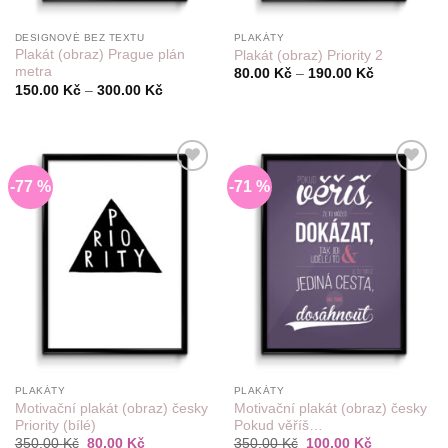
DESIGNOVÉ BEZ TEXTU
PLAKÁTY
Plakát (obraz) Prague plán
Plakát (obraz) Priority 2
metra
Rozpětí
80.00
Kč
–
190.00
Kč
cen:
Rozpětí
150.00
Kč
–
300.00
Kč
80.00 Kč
cen:
až
150.00 Kč
190.00 Kč
až
300.00 Kč
-77 %
-71 %
Do
Do
seznamu
seznamu
přání
přání
PLAKÁTY
PLAKÁTY
Motivační plakát (obraz) česky
Motivační plakát (obraz) česky
Priority (bílé)
Pokud věříš…
Původní
Aktuální
Původní
Aktuální
350.00
Kč
80.00
Kč
350.00
Kč
100.00
Kč