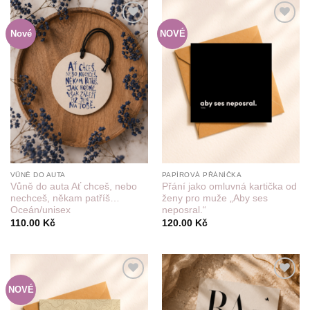
Nové
NOVÉ
Do
Do
seznamu
seznamu
přání
přání
VŮNĚ DO AUTA
PAPÍROVÁ PŘÁNÍČKA
Vůně do auta Ať chceš, nebo
Přání jako omluvná kartička od
nechceš, někam patříš…
ženy pro muže „Aby ses
Oceán/unisex
neposral.“
110.00
Kč
120.00
Kč
NOVÉ
Do
Do
seznamu
seznamu
přání
přání