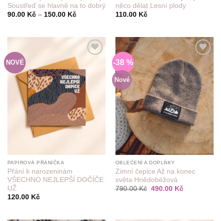
Soustřeď se hlavně na to dobrý
něco dělat Lesní plody
Rozpětí
90.00
Kč
–
150.00
Kč
110.00
Kč
cen:
90.00 Kč
až
150.00 Kč
-38 %
NOVÉ
Do
Do
seznamu
seznamu
přání
přání
Nové
PAPÍROVÁ PŘÁNÍČKA
OBLEČENÍ A DOPLŇKY
Přání k narozeninám
Zimní čepice Až na konec
VŠECHNO NEJLEPŠÍ DOČÍČE
světa Hnědobéžová
UŽ
Původní
Aktuální
790.00
Kč
490.00
Kč
cena
cena
120.00
Kč
byla:
je:
790.00 Kč.
490.00 Kč.