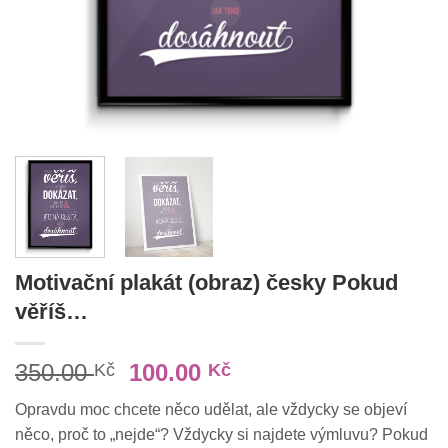
Motivační plakát (obraz) česky Pokud
věříš…
Původní
Aktuální
350.00
100.00
Kč
Kč
cena
cena
Opravdu moc chcete něco udělat, ale vždycky se objeví
byla:
je:
něco, proč to „nejde“? Vždycky si najdete výmluvu? Pokud
350.00 Kč.
100.00 Kč.