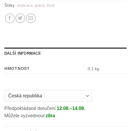
Štítky:
motivace
,
práce
,
život
DALŠÍ INFORMACE
HMOTNOST
0.1 kg
Country
/
region:
Předpokládané doručení
12.08.–14.08.
Můžete vyzvednout
zítra