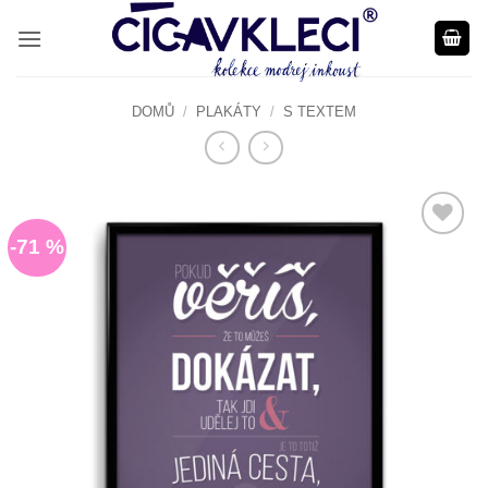
Přeskočit
na
obsah
DOMŮ
/
PLAKÁTY
/
S TEXTEM
-71 %
Do
seznamu
přání