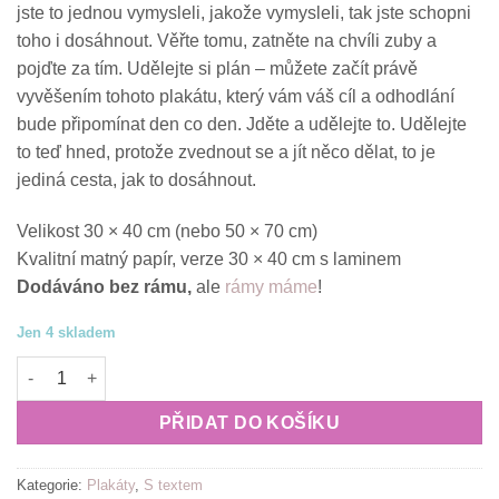
jste to jednou vymysleli, jakože vymysleli, tak jste schopni
toho i dosáhnout. Věřte tomu, zatněte na chvíli zuby a
pojďte za tím. Udělejte si plán – můžete začít právě
vyvěšením tohoto plakátu, který vám váš cíl a odhodlání
bude připomínat den co den. Jděte a udělejte to. Udělejte
to teď hned, protože zvednout se a jít něco dělat, to je
jediná cesta, jak to dosáhnout.
Velikost 30 × 40 cm (nebo 50 × 70 cm)
Kvalitní matný papír, verze 30 × 40 cm s laminem
Dodáváno bez rámu,
ale
rámy máme
!
Jen 4 skladem
Motivační plakát (obraz) česky Pokud věříš... množství
PŘIDAT DO KOŠÍKU
Kategorie:
Plakáty
,
S textem