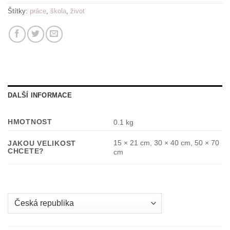
Štítky:
práce
,
škola
,
život
DALŠÍ INFORMACE
HMOTNOST
0.1 kg
15 × 21 cm, 30 × 40 cm, 50 × 70
JAKOU VELIKOST
CHCETE?
cm
Country
/
region: