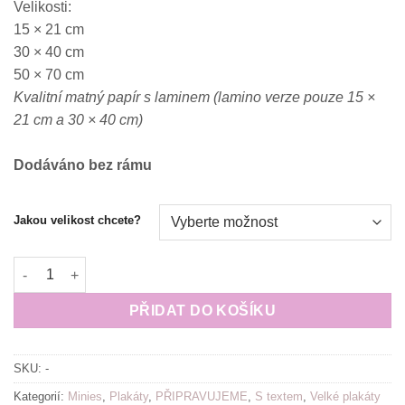
Velikosti:
550.00 Kč
15 × 21 cm
30 × 40 cm
50 × 70 cm
Kvalitní matný papír s laminem (lamino verze pouze 15 ×
21 cm a 30 × 40 cm)
Dodáváno bez rámu
Jakou velikost chcete?
Plakát (obraz) Ne každý odchod je ztráta. množství
PŘIDAT DO KOŠÍKU
SKU:
-
Kategorií:
Minies
,
Plakáty
,
PŘIPRAVUJEME
,
S textem
,
Velké plakáty