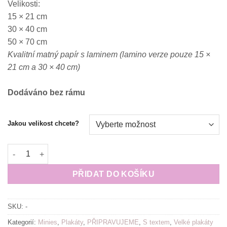
Velikosti:
550.00 Kč
15 × 21 cm
30 × 40 cm
50 × 70 cm
Kvalitní matný papír s laminem (lamino verze pouze 15 ×
21 cm a 30 × 40 cm)
Dodáváno bez rámu
Jakou velikost chcete?
Plakát (obraz) Někdy mám pocit, že nemám vůbec žádnej pocit
PŘIDAT DO KOŠÍKU
SKU:
-
Kategorií:
Minies
,
Plakáty
,
PŘIPRAVUJEME
,
S textem
,
Velké plakáty