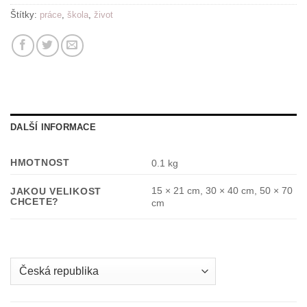
Štítky:
práce
,
škola
,
život
DALŠÍ INFORMACE
HMOTNOST
0.1 kg
15 × 21 cm, 30 × 40 cm, 50 × 70
JAKOU VELIKOST
CHCETE?
cm
Country
/
region: