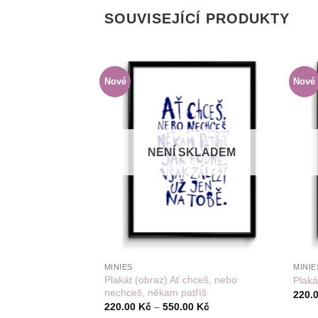
SOUVISEJÍCÍ PRODUKTY
Nové
Nové
Do
seznamu
přání
NENÍ SKLADEM
+
+
MINIES
MINIE
Plakát (obraz) Ať chceš, nebo
Plaká
nechceš, někam patříš
220.
Rozpětí
220.00
Kč
–
550.00
Kč
cen: