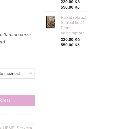
až
220.00
Kč
–
Rozpětí
550.00
Kč
550.00 Kč
cen:
Plakát (obraz)
220.00 Kč
Surreal koláž
až
French
550.00 Kč
Velociraptors
m (lamino verze
220.00
Kč
–
cm)
Rozpětí
550.00
Kč
cen:
220.00 Kč
až
550.00 Kč
KA & CROISSANT množství
ŠÍKU
VUJEME
,
S textem
,