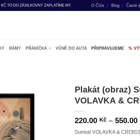
O Číče
Blog
Časté 
 KČ TO DO ZÁSILKOVNY ZAPLATÍME MY.
KY
RÁMY
PŘÁNÍČKA
VŮNĚ DO AUTA
PŘIPRAVUJEME
% VÝ
Plakát (obraz) S
VOLAVKA & CR
Do
seznamu
přání
220.00
–
550.00
Kč
Surreal VOLAVKA & CROIS