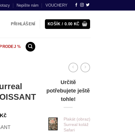
dotazy
Nepište nám
VOUCHERY
PŘIHLÁŠENÍ
KOŠÍK /
0.00
KČ
PRODEJ %
Určitě
urreal
potřebujete ještě
OISSANT
tohle!
Rozpětí
Kč
Plakát (obraz)
cen:
Surreal koláž
SANT
220.00 Kč
Safari