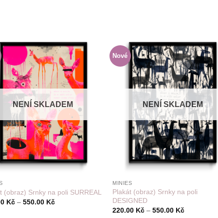
Nové
Do
Do
seznamu
sezn
přání
přán
NENÍ SKLADEM
NENÍ SKLADEM
+
S
MINIES
Plakát (obraz) Srnky na poli
t (obraz) Srnky na poli SURREAL
DESIGNED
Rozpětí
00
Kč
–
550.00
Kč
cen:
Rozpětí
220.00
Kč
–
550.00
Kč
220.00 Kč
cen: