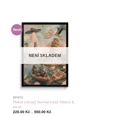
Nové
Do
amu
seznamu
í
přání
NENÍ SKLADEM
+
MINIES
Plakát (obraz) Surreal koláž Kittens &
pizza
Rozpětí
220.00
Kč
–
550.00
Kč
cen: