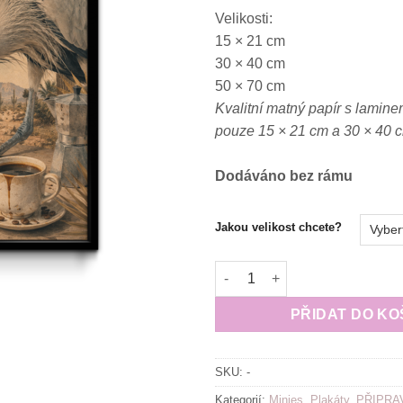
Velikosti:
15 × 21 cm
30 × 40 cm
50 × 70 cm
Kvalitní matný papír s lamine
pouze 15 × 21 cm a 30 × 40 
Dodáváno bez rámu
Jakou velikost chcete?
Plakát (obraz) Surreal VOLAV
PŘIDAT DO KO
SKU:
-
Kategorií:
Minies
,
Plakáty
,
PŘIPRA