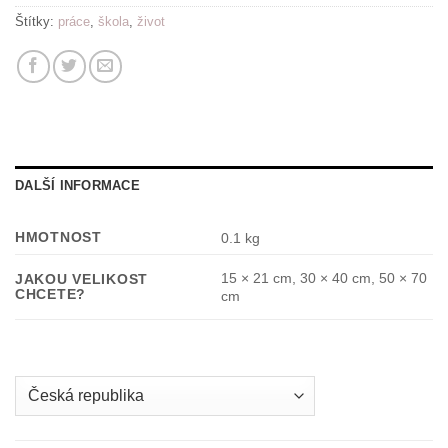
Štítky:
práce
,
škola
,
život
DALŠÍ INFORMACE
HMOTNOST
0.1 kg
15 × 21 cm, 30 × 40 cm, 50 × 70
JAKOU VELIKOST
CHCETE?
cm
Country
/
region: