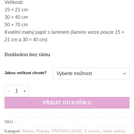
Velikosti:
550.00 Kč
15 × 21 cm
30 × 40 cm
50 × 70 cm
Kvalitní matný papír s laminem (lamino verze pouze 15 ×
21 cm a 30 × 40 cm)
Dodáváno bez rámu
Jakou velikost chcete?
Plakát (obraz) Tvůj život není projekt cizích očekávání množstv
PŘIDAT DO KOŠÍKU
SKU:
-
Kategorií:
Minies
,
Plakáty
,
PŘIPRAVUJEME
,
S textem
,
Velké plakáty