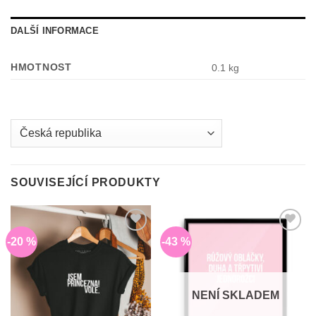
DALŠÍ INFORMACE
HMOTNOST
0.1 kg
Country
/
region:
SOUVISEJÍCÍ PRODUKTY
-20 %
-43 %
Do
Do
seznamu
seznamu
přání
přání
NENÍ SKLADEM