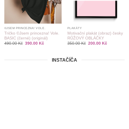
©JSEM PRINCEZNA! VOLE.
PLAKÁTY
Tričko ©Jsem princezna! Vole.
Motivační plakát (obraz) česky
BASIC (černé) (originál)
RŮŽOVÝ OBLÁČKY
Původní
Aktuální
Původní
Aktuální
490.00
Kč
390.00
Kč
350.00
Kč
200.00
Kč
cena
cena
cena
cena
byla:
je:
byla:
je:
490.00 Kč.
390.00 Kč.
350.00 Kč.
200.00 Kč.
INSTAČÍČA