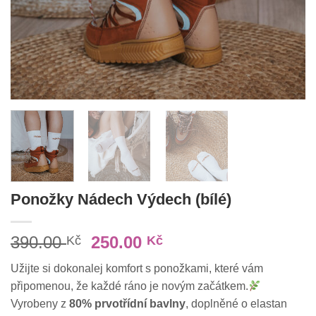
Ponožky Nádech Výdech (bílé)
Původní
Aktuální
390.00
250.00
Kč
Kč
cena
cena
Užijte si dokonalej komfort s ponožkami, které vám
byla:
je:
připomenou, že každé ráno je novým začátkem.
390.00 Kč.
250.00 Kč.
Vyrobeny z
80% prvotřídní bavlny
, doplněné o elastan