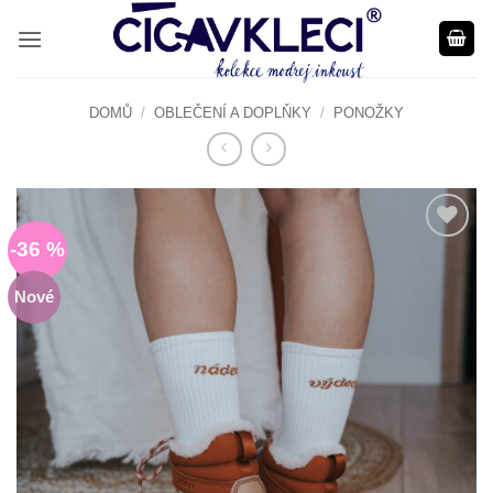
Přeskočit
na
obsah
DOMŮ
/
OBLEČENÍ A DOPLŇKY
/
PONOŽKY
-36 %
Do
seznamu
Nové
přání