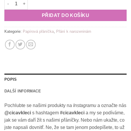
Přání k narozeninám od asociála - všechno nejlepší a tak množs
PŘIDAT DO KOŠÍKU
Kategorie:
Papírová přáníčka
,
Přání k narozeninám
POPIS
DALŠÍ INFORMACE
Pochlubte se našimi produkty na
Instagramu
a označte nás
@cicavkleci
s hashtagem
#cicavkleci
a my se podíváme,
jak se vám daří žít s našimi přáníčky. Nebo nám ukažte, co
jste napsali dovnitř. Ne, že se tam jenom podepíšete, to už