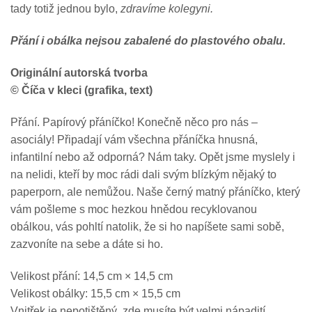
tady totiž jednou bylo,
zdravíme kolegyni.
Přání i obálka nejsou zabalené do plastového obalu.
Originální autorská tvorba
© Číča v kleci (grafika, text)
Přání. Papírový přáníčko! Konečně něco pro nás –
asociály! Připadají vám všechna přáníčka hnusná,
infantilní nebo až odporná? Nám taky. Opět jsme myslely i
na nelidi, kteří by moc rádi dali svým blízkým nějaký to
paperporn, ale nemůžou. Naše černý matný přáníčko, který
vám pošleme s moc hezkou hnědou recyklovanou
obálkou, vás pohltí natolik, že si ho napíšete sami sobě,
zazvoníte na sebe a dáte si ho.
Velikost přání: 14,5 cm × 14,5 cm
Velikost obálky: 15,5 cm × 15,5 cm
Vnitřek je nepotištěný, zde musíte být velmi nápadití.