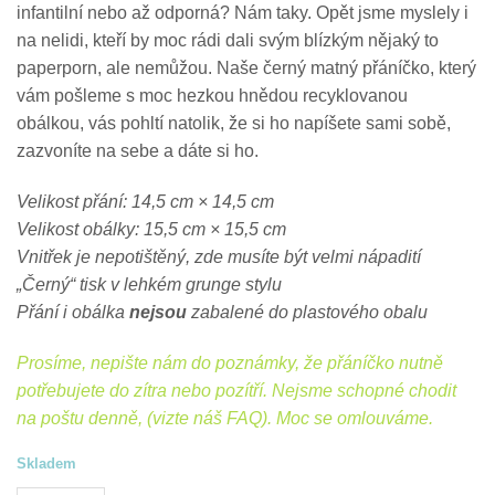
infantilní nebo až odporná? Nám taky. Opět jsme myslely i
na nelidi, kteří by moc rádi dali svým blízkým nějaký to
paperporn, ale nemůžou. Naše černý matný přáníčko, který
vám pošleme s moc hezkou hnědou recyklovanou
obálkou, vás pohltí natolik, že si ho napíšete sami sobě,
zazvoníte na sebe a dáte si ho.
Velikost přání: 14,5 cm × 14,5 cm
Velikost obálky: 15,5 cm × 15,5 cm
Vnitřek je nepotištěný, zde musíte být velmi nápadití
„Černý“ tisk v lehkém grunge stylu
Přání i obálka
nejsou
zabalené do
plastového obalu
Prosíme, nepište nám do poznámky, že přáníčko nutně
potřebujete do zítra nebo pozítří. Nejsme schopné chodit
na poštu denně, (vizte náš FAQ). Moc se omlouváme.
Skladem