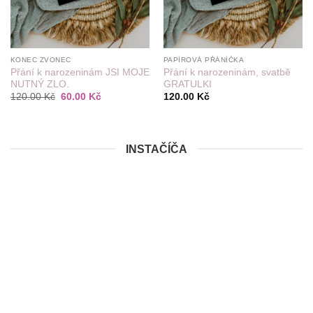
KONEC ZVONEC
PAPÍROVÁ PŘÁNÍČKA
Přání k narozeninám JSI MOJE
Přání k narozeninám, svatbě
NUTNÝ ZLO.
GRATULKI
Původní
Aktuální
120.00
Kč
60.00
Kč
120.00
Kč
cena
cena
byla:
je:
120.00 Kč.
60.00 Kč.
INSTAČÍČA