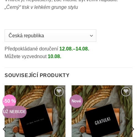
„Černý“ tisk v lehkém grunge stylu
Country
/
region:
Předpokládané doručení
12.08.–14.08.
Můžete vyzvednout
10.08.
SOUVISEJÍCÍ PRODUKTY
-50 %
Nové
Do
Do
seznamu
seznamu
přání
přání
UŽ NEBUDE