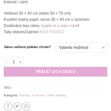
krásnej i sám!
Velikost 30 × 40 cm (nebo 50 × 70 cm)
Kvalitní matný papír, verze 30 × 40 cm s laminem
Dodáváno bez rámu,
kupte si u nás i rám
!
Taky doporučujeme
IKEA FISKBO
Jakou velikost plakátu chcete?
Plakát (obraz) Prožít další skvělý den množství
PŘIDAT DO KOŠÍKU
SKU:
-
Kategorie:
Plakáty
,
S textem
,
Velké plakáty