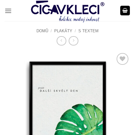
Přeskočit
na
obsah
DOMŮ
/
PLAKÁTY
/
S TEXTEM
Do
seznamu
přání