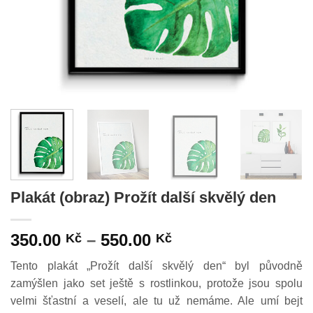
Plakát (obraz) Prožít další skvělý den
Rozpětí
350.00
–
550.00
Kč
Kč
cen:
Tento plakát „Prožít další skvělý den“ byl původně
350.00 Kč
zamýšlen jako set ještě s rostlinkou, protože jsou spolu
až
velmi šťastní a veselí, ale tu už nemáme. Ale umí bejt
550.00 Kč