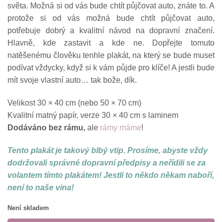
světa. Možná si od vás bude chtít půjčovat auto, znáte to. A
protože si od vás možná bude chtít půjčovat auto,
potřebuje dobrý a kvalitní návod na dopravní značení.
Hlavně, kde zastavit a kde ne. Dopřejte tomuto
natěšenému člověku tenhle plakát, na který se bude muset
podívat vždycky, když si k vám půjde pro klíče! A jestli bude
mít svoje vlastní auto… tak bože, dík.
Velikost 30 × 40 cm (nebo 50 × 70 cm)
Kvalitní matný papír, verze 30 × 40 cm s laminem
Dodáváno bez rámu,
ale
rámy máme
!
Tento plakát je takový blbý vtip. Prosíme, abyste vždy
dodržovali správné dopravní předpisy a neřídili se za
volantem tímto plakátem! Jestli to někdo někam naboří,
není to naše vina!
Není skladem