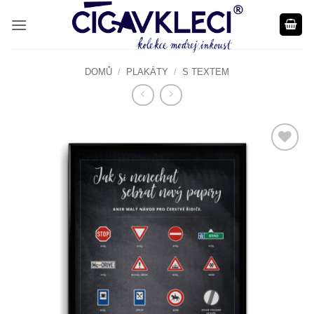
Přeskočit
na
obsah
DOMŮ
/
PLAKÁTY
/
S TEXTEM
Do
seznamu
přání