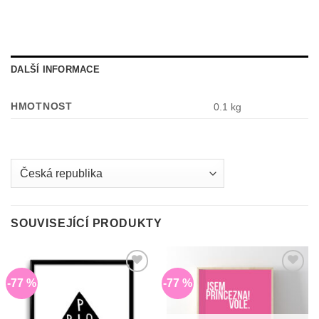
DALŠÍ INFORMACE
HMOTNOST
0.1 kg
Country
/
region:
SOUVISEJÍCÍ PRODUKTY
-77 %
-77 %
Do
Do
seznamu
seznamu
přání
přání