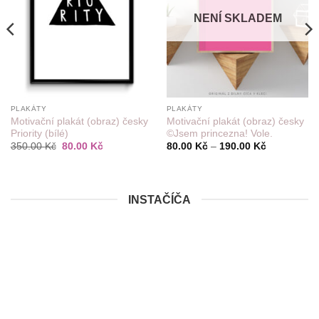
NENÍ SKLADEM
PLAKÁTY
PLAKÁTY
Motivační plakát (obraz) česky
Motivační plakát (obraz) česky
Priority (bílé)
©Jsem princezna! Vole.
Původní
Aktuální
Rozpětí
350.00
Kč
80.00
Kč
80.00
Kč
–
190.00
Kč
cena
cena
cen:
.
byla:
je:
80.00 Kč
350.00 Kč.
80.00 Kč.
až
190.00 Kč
INSTAČÍČA