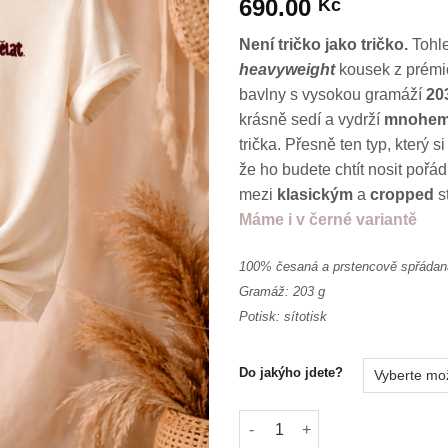
690.00
Kč
Není tričko jako tričko.
Tohle
heavyweight
kousek z prémi
bavlny s vysokou gramáží
20
krásně sedí a vydrží
mnohem
trička. Přesně ten typ, který si
že ho budete chtít nosit pořá
mezi
klasickým
a
cropped
s
Máme i v černé variantě
100% česaná a prstencově spřádan
Gramáž: 203 g
Potisk: sítotisk
Do jakýho jdete?
Prémiové dámské tričko Měla by