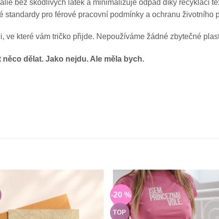
ie bez škodlivých látek a minimalizuje odpad díky recyklaci tex
né standardy pro férové pracovní podmínky a ochranu životního p
ci, ve které vám tričko přijde. Nepoužíváme žádné zbytečné plast
ít něco dělat. Jako nejdu. Ale měla bych.
-20 %
Do
Do
seznamu
sezn
přání
přán
TOP