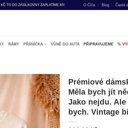
O Číče
Blog
Časté 
 KČ TO DO ZÁSILKOVNY ZAPLATÍME MY.
KY
RÁMY
PŘÁNÍČKA
VŮNĚ DO AUTA
PŘIPRAVUJEME
% VÝ
A
Prémiové dámsk
Měla bych jít ně
Do
seznamu
Jako nejdu. Ale
přání
bych. Vintage bí