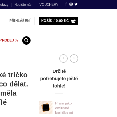
dotazy
Nepište nám
VOUCHERY
PŘIHLÁŠENÍ
KOŠÍK /
0.00
KČ
PRODEJ %
Určitě
é tričko
potřebujete ještě
co dělat.
tohle!
 měla
lé
Přání jako
omluvná
kartička od