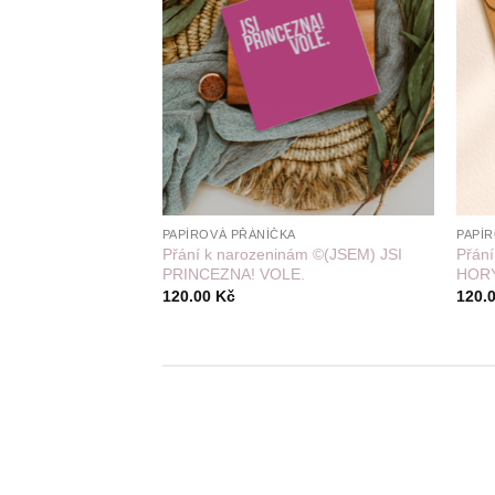
+
+
PAPÍROVÁ PŘÁNÍČKA
PAPÍ
Přání k narozeninám ©(JSEM) JSI
Přán
PRINCEZNA! VOLE.
HOR
120.00
Kč
120.