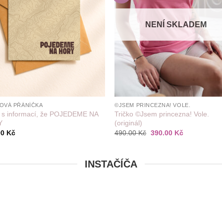
NENÍ SKLADEM
+
ROVÁ PŘÁNÍČKA
©JSEM PRINCEZNA! VOLE.
í s informací, že POJEDEME NA
Tričko ©Jsem princezna! Vole.
Y
(originál)
Původní
Aktuální
00
Kč
490.00
Kč
390.00
Kč
cena
cena
byla:
je:
490.00 Kč.
390.00 Kč.
INSTAČÍČA