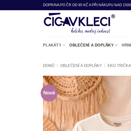
Přeskočit
DOPRAVA PO ČR OD 85 KČ A PŘI NÁKUPU NAD 1500
na
obsah
PLAKÁTY
OBLEČENÍ A DOPLŇKY
HRN
DOMŮ
/
OBLEČENÍ A DOPLŇKY
/
EKO TRIČK
Nové