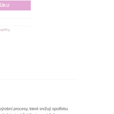
ŠÍKU
oplňky
,
robní procesy, které snižují spotřebu