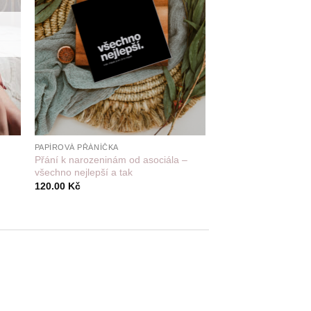
+
PAPÍROVÁ PŘÁNÍČKA
Přání k narozeninám od asociála –
všechno nejlepší a tak
120.00
Kč