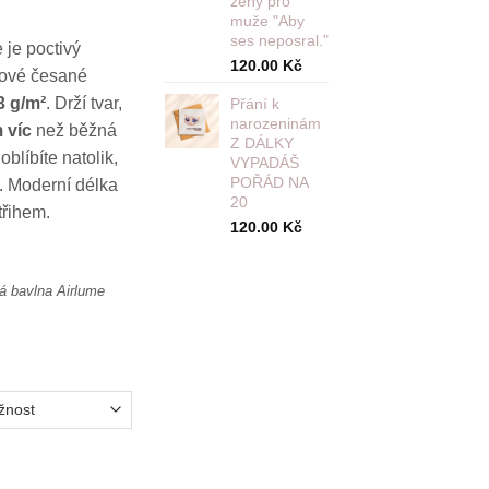
ženy pro
muže "Aby
ses neposral."
 je poctivý
120.00
Kč
ové česané
3 g/m²
. Drží tvar,
Přání k
narozeninám
 víc
než běžná
Z DÁLKY
 oblíbíte natolik,
VYPADÁŠ
POŘÁD NA
d. Moderní délka
20
třihem.
120.00
Kč
á bavlna Airlume
ch jít něco dělat. Jako nejdu. Ale měla bych. Vintage bílé množs