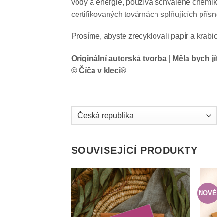
vody a energie, používá schválené chemikál
certifikovaných továrnách splňujících přís
Prosíme, abyste zrecyklovali papír a krabi
Originální autorská tvorba | Měla bych j
© Číča v kleci®
Country
/
region:
SOUVISEJÍCÍ PRODUKTY
NOVÉ
Do
seznamu
přání