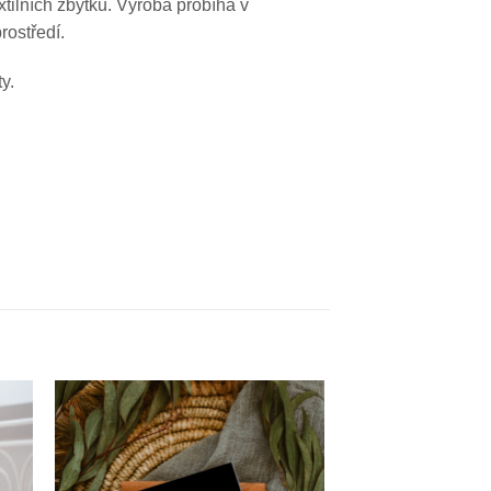
tilních zbytků. Výroba probíhá v
rostředí.
y.
Do
amu
seznamu
í
přání