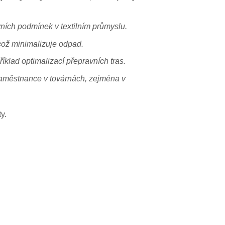
vních podmínek v textilním průmyslu.
což minimalizuje odpad.
íklad optimalizací přepravních tras.
zaměstnance v továrnách, zejména v
y.