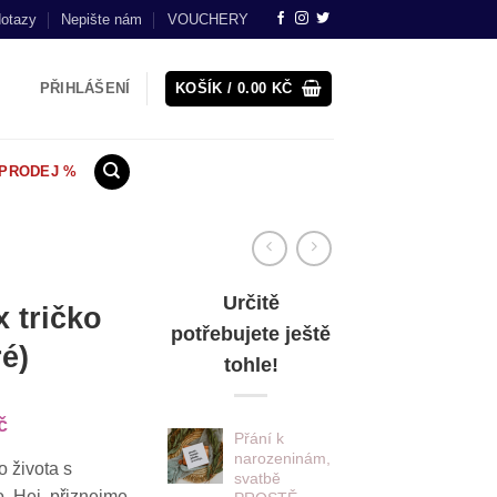
dotazy
Nepište nám
VOUCHERY
PŘIHLÁŠENÍ
KOŠÍK /
0.00
KČ
PRODEJ %
Určitě
 tričko
potřebujete ještě
é)
tohle!
í
Aktuální
č
Přání k
cena
narozeninám,
o života s
je:
svatbě
. Hej, přiznejme