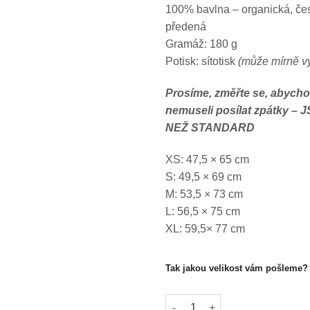
100% bavlna – organická, če
předená
Gramáž: 180 g
Potisk: sítotisk
(může mírně v
Prosíme, změřte se, abycho
nemuseli posílat zpátky – 
NEŽ STANDARD
XS: 47,5 × 65 cm
S: 49,5 × 69 cm
M: 53,5 × 73 cm
L: 56,5 × 75 cm
XL: 59,5× 77 cm
Tak jakou velikost vám pošleme?
Prémiové unisex tričko Nutný 