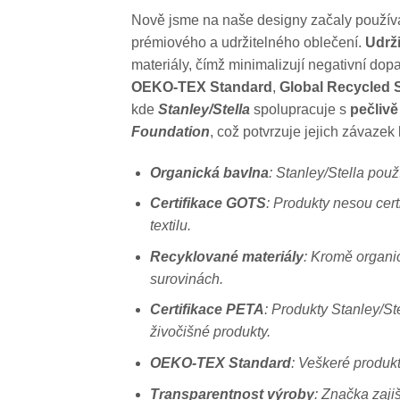
Nově jsme na naše designy začaly používa
prémiového a udržitelného oblečení.
Udrži
materiály, čímž minimalizují negativní do
OEKO-TEX Standard
,
Global Recycled 
kde
Stanley/Stella
spolupracuje s
pečliv
Foundation
, což potvrzuje jejich závaze
Organická bavlna
: Stanley/Stella použ
Certifikace GOTS
: Produkty nesou cert
textilu.
Recyklované materiály
: Kromě organic
surovinách.
Certifikace PETA
: Produkty Stanley/S
živočišné produkty.
OEKO-TEX Standard
: Veškeré produkt
Transparentnost výroby
: Značka zaji