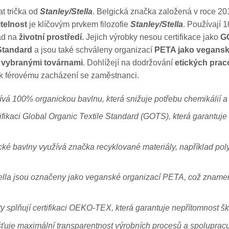
t trička od
Stanley/Stella
. Belgická značka založená v roce 201
telnost
je klíčovým prvkem filozofie
Stanley/Stella
. Používají 
pad na
životní prostředí
. Jejich výrobky nesou certifikace jako
GO
Standard
a jsou také schváleny organizací
PETA jako vegans
ě vybranými továrnami
. Dohlížejí na dodržování
etických pra
k k férovému zacházení se zaměstnanci.
ívá 100% organickou bavlnu, která snižuje potřebu chemikálií a 
ifikaci Global Organic Textile Standard (GOTS), která garantuje
ké bavlny využívá značka recyklované materiály, například polye
tella jsou označeny jako veganské organizací PETA, což znamen
y splňují certifikaci OEKO-TEX, která garantuje nepřítomnost šk
šťuje maximální transparentnost výrobních procesů a spolupracu