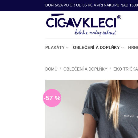
Přeskočit
DOPRAVA PO ČR OD 85 KČ A PŘI NÁKUPU NAD 1500
na
obsah
PLAKÁTY
OBLEČENÍ A DOPLŇKY
HRN
DOMŮ
/
OBLEČENÍ A DOPLŇKY
/
EKO TRIČK
-57 %