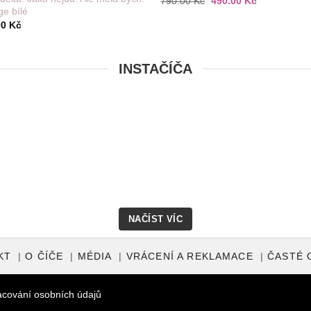
790.00
Kč
490.00
Kč
cena
cena
ge bílé
byla:
je:
00
Kč
790.00 Kč.
490.00 Kč.
INSTAČÍČA
NAČÍST VÍC
KT
O ČÍČE
MÉDIA
VRÁCENÍ A REKLAMACE
ČASTÉ 
acování osobních údajů