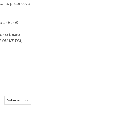
saná, prstencově
yblednout)
m si tričko
JSOU VĚTŠÍ,
zlo (modré) množství