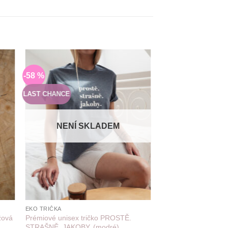
-58 %
Do
amu
seznamu
í
přání
LAST CHANCE
NENÍ SKLADEM
+
EKO TRIČKA
Prémiové unisex tričko PROSTĚ.
žová
STRAŠNĚ. JAKOBY. (modré)