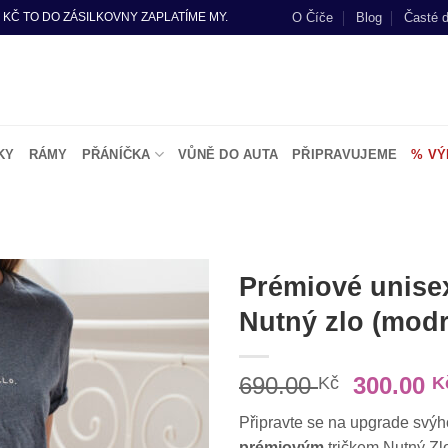
O Číče
Blog
Časté 
 KČ TO DO ZÁSILKOVNY ZAPLATÍME MY.
KY
RÁMY
PŘÁNÍČKA
VŮNĚ DO AUTA
PŘIPRAVUJEME
% VÝ
A
Prémiové unisex
Nutný zlo (modr
Do
seznamu
přání
Původn
690.00
300.00
Kč
K
cena
Připravte se na upgrade svýh
byla:
prémiovým
tričkem Nutný Zlo