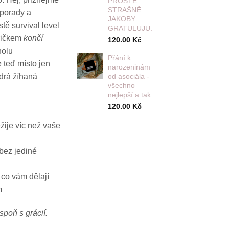
PROSTĚ.
č.
300.00 Kč.
STRAŠNĚ.
í porady a
JAKOBY.
tě survival level
GRATULUJU.
tričkem
končí
120.00
Kč
holu
Přání k
 teď místo jen
narozeninám
od asociála -
drá žíhaná
všechno
nejlepší a tak
120.00
Kč
žije víc než vaše
bez jediné
 co vám dělají
m
spoň s grácií.