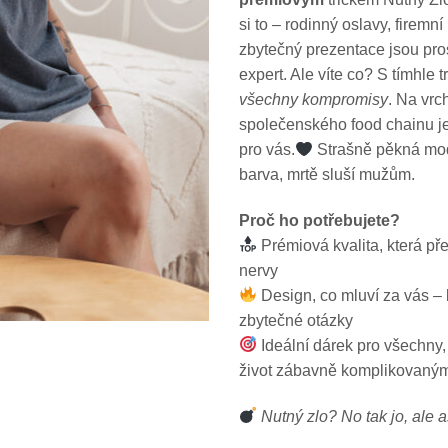
690.00 K
si to – rodinný oslavy, firemn
zbytečný prezentace jsou pros
expert. Ale víte co? S tímhle 
všechny kompromisy
. Na vrc
společenského food chainu je
pro vás.
Strašně pěkná mo
barva, mrtě sluší mužům.
Proč ho potřebujete?
Prémiová kvalita, která pře
nervy
Design, co mluví za vás – 
zbytečné otázky
Ideální dárek pro všechny,
život zábavně komplikovaný
Nutný zlo? No tak jo, ale a