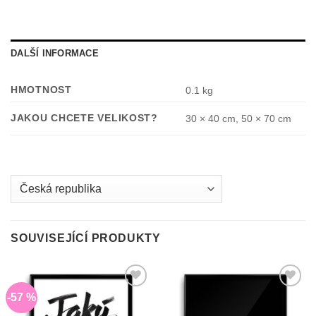
DALŠÍ INFORMACE
HMOTNOST
0.1 kg
JAKOU CHCETE VELIKOST?
30 × 40 cm, 50 × 70 cm
Country
/
region:
SOUVISEJÍCÍ PRODUKTY
-57 %
Do
Do
seznamu
seznamu