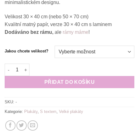
minimalistickém designu.
Velikost 30 × 40 cm (nebo 50 × 70 cm)
Kvalitní matný papír, verze 30 × 40 cm s laminem
Dodáváno bez rámu,
ale
rámy máme
!
Jakou chcete velikost?
Plakát (obraz) TO DÁŠ (černá verze) množství
PŘIDAT DO KOŠÍKU
SKU:
-
Kategorie:
Plakáty
,
S textem
,
Velké plakáty