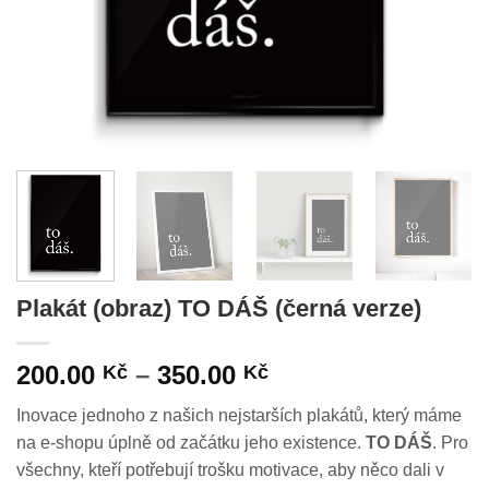
Plakát (obraz) TO DÁŠ (černá verze)
Rozpětí
200.00
–
350.00
Kč
Kč
cen:
Inovace jednoho z našich nejstarších plakátů, který máme
200.00 Kč
na e-shopu úplně od začátku jeho existence.
TO DÁŠ
. Pro
až
všechny, kteří potřebují trošku motivace, aby něco dali v
350.00 Kč