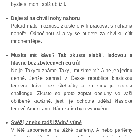
byste si mohli spíš ublížit.
Dejte si na chvíli nohy nahoru
Pokud máte možnost, zkuste chvíli pracovat s nohama
nahoře. Odpočinou si a vy se budete za chvilku cítit
mnohem lépe.
Musíte mít kávu? Tak zkuste slabší, ledovou a
hlavně bez zbytečných cukrů!
No jo. Taky to známe. Taky ji musíme mít. A ne jen jednu
denně. Jenže sehnat v České republice klasickou
ledovou kávu bez šlehačky a zmrzliny je docela
challenge. Zkuste se proto zeptat obsluhy ve vaší
oblíbené kavárně, jestli je ochotna udělat klasické
ledové Americano. Nám zatím bylo vyhověno.
Svěží, anebo radši žádná vůně
V létě zapomeňte na těžké parfémy. A nebo parfémy