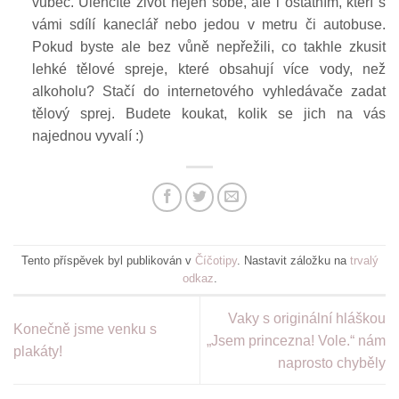
vůbec. Ulehčíte život nejen sobě, ale i ostatním, kteří s
vámi sdílí kaneclář nebo jedou v metru či autobuse.
Pokud byste ale bez vůně nepřežili, co takhle zkusit
lehké tělové spreje, které obsahují více vody, než
alkoholu? Stačí do internetového vyhledávače zadat
tělový sprej. Budete koukat, kolik se jich na vás
najednou vyvalí :)
Tento příspěvek byl publikován v
Číčotipy
. Nastavit záložku na
trvalý
odkaz
.
Vaky s originální hláškou
Konečně jsme venku s
„Jsem princezna! Vole.“ nám
plakáty!
naprosto chyběly