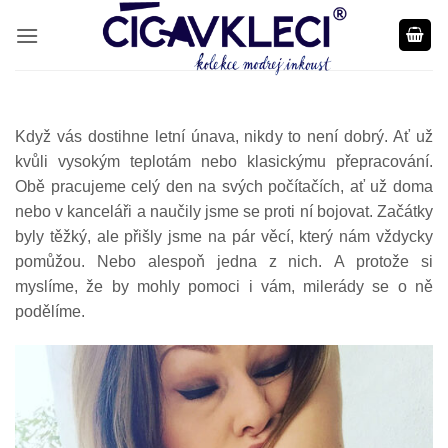
Přeskočit
na
obsah
Když vás dostihne letní únava, nikdy to není dobrý. Ať už
kvůli vysokým teplotám nebo klasickýmu přepracování.
Obě pracujeme celý den na svých počítačích, ať už doma
nebo v kanceláři a naučily jsme se proti ní bojovat. Začátky
byly těžký, ale přišly jsme na pár věcí, který nám vždycky
pomůžou. Nebo alespoň jedna z nich. A protože si
myslíme, že by mohly pomoci i vám, milerády se o ně
podělíme.