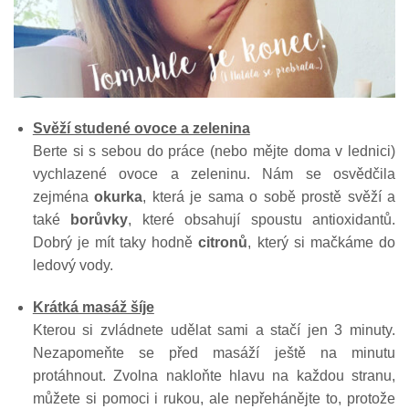
Svěží studené ovoce a zelenina
Berte si s sebou do práce (nebo mějte doma v lednici)
vychlazené ovoce a zeleninu. Nám se osvědčila
zejména
okurka
, která je sama o sobě prostě svěží a
také
borůvky
, které obsahují spoustu antioxidantů.
Dobrý je mít taky hodně
citronů
, který si mačkáme do
ledový vody.
Krátká masáž šíje
Kterou si zvládnete udělat sami a stačí jen 3 minuty.
Nezapomeňte se před masáží ještě na minutu
protáhnout. Zvolna nakloňte hlavu na každou stranu,
můžete si pomoci i rukou, ale nepřehánějte to, protože