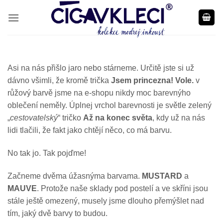
Přeskočit
na
obsah
Asi na nás přišlo jaro nebo stárneme. Určitě jste si už
dávno všimli, že kromě trička
Jsem princezna! Vole.
v
růžový barvě jsme na e-shopu nikdy moc barevnýho
oblečení neměly. Úplnej vrchol barevnosti je světle zelený
„
cestovatelský
“ tričko
Až na konec světa
, kdy už na nás
lidi tlačili, že fakt jako chtějí něco, co má barvu.
No tak jo. Tak pojďme!
Začneme dvěma úžasnýma barvama.
MUSTARD
a
MAUVE
. Protože naše sklady pod postelí a ve skříni jsou
stále ještě omezený, musely jsme dlouho přemýšlet nad
tím, jaký dvě barvy to budou.