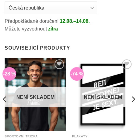
Country
/
region:
Předpokládané doručení
12.08.–14.08.
Můžete vyzvednout
zítra
SOUVISEJÍCÍ PRODUKTY
-28 %
-74 %
Do
Do
seznamu
seznamu
přání
přání
NENÍ SKLADEM
NENÍ SKLADEM
SPORTOVNÍ TRIČKA
PLAKÁTY