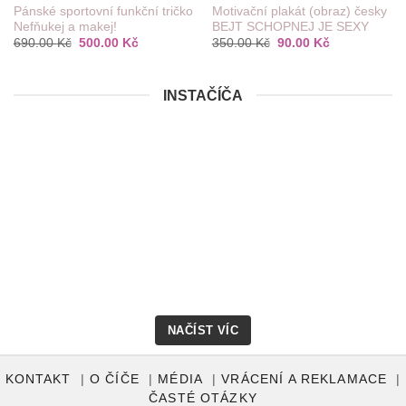
Pánské sportovní funkční tričko
Motivační plakát (obraz) česky
Nefňukej a makej!
BEJT SCHOPNEJ JE SEXY
Původní
Aktuální
Původní
Aktuální
690.00
Kč
500.00
Kč
350.00
Kč
90.00
Kč
cena
cena
cena
cena
č
byla:
je:
byla:
je:
690.00 Kč.
500.00 Kč.
350.00 Kč.
90.00 Kč.
č
INSTAČÍČA
NAČÍST VÍC
KONTAKT
O ČÍČE
MÉDIA
VRÁCENÍ A REKLAMACE
ČASTÉ OTÁZKY