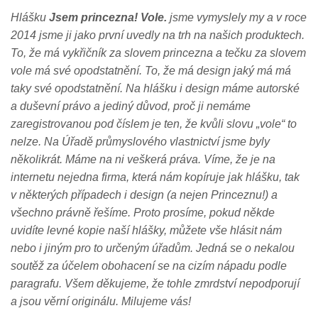
Hlášku
Jsem princezna! Vole.
jsme vymyslely my a v roce
2014 jsme ji jako první uvedly na trh na našich produktech.
To, že má vykřičník za slovem princezna a tečku za slovem
vole má své opodstatnění. To, že má design jaký má má
taky své opodstatnění. Na hlášku i design máme autorské
a duševní právo a jediný důvod, proč ji nemáme
zaregistrovanou pod číslem je ten, že kvůli slovu „vole“ to
nelze. Na Úřadě průmyslového vlastnictví jsme byly
několikrát. Máme na ni veškerá práva. Víme, že je na
internetu nejedna firma, která nám kopíruje jak hlášku, tak
v některých případech i design (a nejen Princeznu!) a
všechno právně řešíme. Proto prosíme, pokud někde
uvidíte levné kopie naší hlášky, můžete vše hlásit nám
nebo i jiným pro to určeným úřadům. Jedná se o nekalou
soutěž za účelem obohacení se na cizím nápadu podle
paragrafu. Všem děkujeme, že tohle zmrdství nepodporují
a jsou věrní originálu. Milujeme vás!