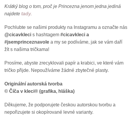
Krátký blog o tom, proč je Princezna jenom jedna jediná
najdete
tady.
Pochlubte se našimi produkty na Instagramu a označte nás
@cicavkleci
s hashtagem
#cicavkleci a
#jsemprinceznavole
a my se podíváme, jak se vám daří
žít s našima tričkama!
Prosíme, abyste zrecyklovali papír a krabici, ve které vám
tričko přijde. Nepoužíváme žádné zbytečné plasty.
Originální autorská tvorba
© Číča v kleci® (grafika, hláška)
Děkujeme, že podporujete českou autorskou tvorbu a
nepořizujete si okopírované levné varianty.