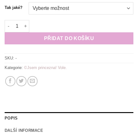
Tak jaké?
Tričko ©Jsem princezna! Vole. PÁNSKÉ/UNISEX množství
PŘIDAT DO KOŠÍKU
SKU:
-
Kategorie:
©Jsem princezna! Vole.
POPIS
DALŠÍ INFORMACE