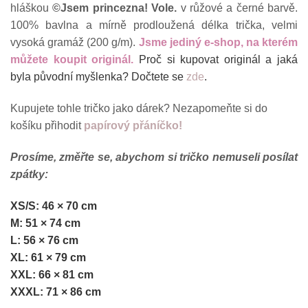
hláškou
©Jsem princezna! Vole.
v růžové a černé barvě.
100% bavlna a mírně prodloužená délka trička, velmi
vysoká gramáž (200 g/m).
Jsme jediný e-shop, na kterém
můžete koupit originál.
Proč si kupovat originál a jaká
byla původní myšlenka? Dočtete se
zde
.
Kupujete tohle tričko jako dárek? Nezapomeňte si do
košíku přihodit
papírový přáníčko!
Prosíme, změřte se, abychom si tričko nemuseli posílat
zpátky:
XS/S: 46 × 70 cm
M: 51 × 74 cm
L: 56 × 76 cm
XL: 61 × 79 cm
XXL: 66 × 81 cm
XXXL: 71 × 86 cm