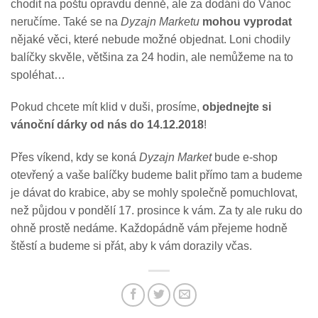
chodit na poštu opravdu denně, ale za dodání do Vánoc
neručíme. Také se na
Dyzajn Marketu
mohou vyprodat
nějaké věci, které nebude možné objednat. Loni chodily
balíčky skvěle, většina za 24 hodin, ale nemůžeme na to
spoléhat…
Pokud chcete mít klid v duši, prosíme,
objednejte si
vánoční dárky od nás do 14.12.2018
!
Přes víkend, kdy se koná
Dyzajn Market
bude e-shop
otevřený a vaše balíčky budeme balit přímo tam a budeme
je dávat do krabice, aby se mohly společně pomuchlovat,
než půjdou v pondělí 17. prosince k vám. Za ty ale ruku do
ohně prostě nedáme. Každopádně vám přejeme hodně
štěstí a budeme si přát, aby k vám dorazily včas.