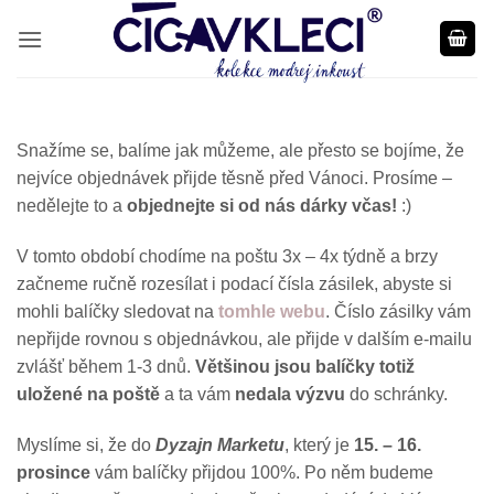
Přeskočit
na
obsah
Snažíme se, balíme jak můžeme, ale přesto se bojíme, že
nejvíce objednávek přijde těsně před Vánoci. Prosíme –
nedělejte to a
objednejte si od nás dárky včas!
:)
V tomto období chodíme na poštu 3x – 4x týdně a brzy
začneme ručně rozesílat i podací čísla zásilek, abyste si
mohli balíčky sledovat na
tomhle webu
. Číslo zásilky vám
nepřijde rovnou s objednávkou, ale přijde v dalším e-mailu
zvlášť během 1-3 dnů.
Většinou jsou balíčky totiž
uložené na poště
a ta vám
nedala výzvu
do schránky.
Myslíme si, že do
Dyzajn Marketu
, který je
15. – 16.
prosince
vám balíčky přijdou 100%. Po něm budeme